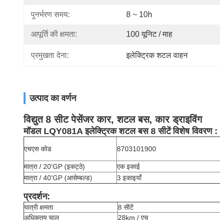
पुनर्भरण समय:
8 ~ 10h
आपूर्ति की क्षमता:
100 यूनिट / माह
प्रमुखता देना:
इलेक्ट्रिक शटल वाहन
उत्पाद का वर्णन
विद्युत 8 सीट पेसेंजर कार, शटल बस, कार ड्राइविंग
मॉडल LQY081A इलेक्ट्रिक शटल बस 8 सीटें
विशेष विवरण :
एचएस कोड
8703101900
मात्रा / 20'GP (इकट्ठे)
एक इकाई
मात्रा / 40'GP (आसेम्बल्ड)
3 इकाइयाँ
प्रदर्शन:
यात्री क्षमता
8 सीटें
अधिकतम चाल
28km / एच