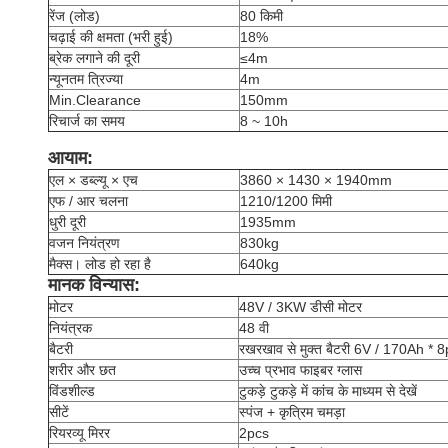
रेंज (लोड)
80 किमी
चढ़ाई की क्षमता (भरी हुई)
18%
ब्रेक लगाने की दूरी
≤4m
न्यूनतम त्रिज्या
4m
Min.Clearance
150mm
रिचार्ज का समय
8 ~ 10h
आयाम:
एल × डब्ल्यू × एच
3860 × 1430 × 1940mm
एफ / आर चलना
1210/1200 मिमी
धुरी दूरी
1935mm
वजन नियंत्रण
830kg
मैक्स। लोड हो रहा है
640kg
मानक विन्यास:
मोटर
48V / 3KW डीसी मोटर
नियंत्रक
48 वी
बैटरी
रखरखाव से मुक्त बैटरी 6V / 170Ah * 
शरीर और छत
उच्च प्रभाव फाइबर ग्लास
विंडशील्ड
टुकड़े टुकड़े में कांच के माध्यम से देखें
सीटें
स्पंज + कृत्रिम चमड़ा
रियरव्यू मिरर
2pcs