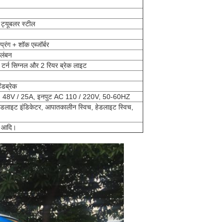
 ट्यूबलर स्टील
रिंग + शॉक एब्जॉर्बर
िलंबन
र टर्न सिग्नल और 2 रियर ब्रेक लाइट
ंडब्रेक
टपुट: 48V / 25A, इनपुट AC 110 / 220V, 50-60HZ
, हेडलाइट इंडिकेटर, आपातकालीन स्विच, हेडलाइट स्विच,
रा आदि।