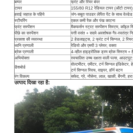
बम्पर
फ्रंट और रियर बंपर
टायर
155/80 R12 रेडियल टायर (ऑटो टायर)
हवाई जहाज़ के पहिये
जंग-सबूत पाउडर लेपित पेंट के साथ वेल्डेड
स्टीयरिंग
एकल कमी रैक और पंख काटना
फ्रंट सस्पेंशन
मैकफर्सन स्ट्रट सस्पेंशन सिस्टम, कॉइल स्प्
पीछे का सस्पेंशन
पत्ती वसंत + सदमे अवशोषक गैर-स्वतंत्र न
प्रकाश की व्यवस्था
2 हेडलाइट्स, 2 फ्रंट टर्न सिग्नल, 2 रिय
ध्वनि प्रणाली
रेडियो और एमपी 3 प्लेयर; वक्ता
ब्रेक प्रणाली
4-व्हील हाइड्रोलिक ड्रम ब्रेक सिस्टम + है
अभियोक्ता
स्वचालित उच्च दक्षता वाली पल्स, आउ
वोल्टमीटर, एमीटर, टर्न सिग्नल इंडिकेटर
डैशबोर्ड
टर्न सिग्नल स्विच, वाइपर, हॉर्न बटन
रंग विकल्प
सफेद, ग्रे, नौसेना, लाल, खाकी, बैंगनी, ह
उत्पाद दिखा रहा है: