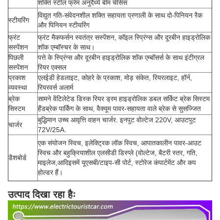
शक्ति स्टील फ्रेम अनुदैर्ध्य बीम चेसिस
विद्युत गति-संवेदनशील शक्ति सहायता प्रणाली के साथ दो-पिनियन रैक
स्टीयरिंग
और पिनियन स्टीयरिंग
फ्रंट
फ्रंट मैकफर्सन स्वतंत्र सस्पेंशन, कॉइल स्प्रिंग्स और दूरबीन हाइड्रोलिक
सस्पेंशन
शॉक एम्बॉस्चर के साथ।
पिछली
पत्ते के स्प्रिंग्स और दूरबीन हाइड्रोलिक शॉक एम्बॉसर्स के साथ इंटीग्रल
सस्पेंशन
रियर एक्सल
प्रकाश
एलईडी हेडलाइट, कोहरे के प्रकाश, मोड़ संकेत, रियरलाइट, हॉर्न,
व्यवस्था
रियरवर्स अलार्म
ब्रेक
सामने वेंटिलेटेड डिस्क रियर ड्रम हाइड्रोलिक डबल सर्किट ब्रेक सिस्टम
सिस्टम
हैंडब्रेक पार्किंग के साथ, वैक्यूम पावर-सहायता वाले ब्रेक से सुसज्जित
बुद्धिमान उच्च आवृत्ति वाहन चार्जर. इनपुट वोल्टेज 220V, आउटपुट
चार्जर
72V/25A.
एक संयोजन स्विच, इलेक्ट्रिक लॉक स्विच, आपातकालीन पावर-आउट
स्विच और बहुक्रियाशील एलसीडी डिस्प्ले (वोल्टेज, बैटरी स्तर, गति,
डैशबोर्ड
माइलेज,आदिइसमें यूएसबी/टाइप-सी पोर्ट, स्टोरेज कंपार्टमेंट और कप
होल्डर हैं।
उत्पाद दिखा रहा हैः