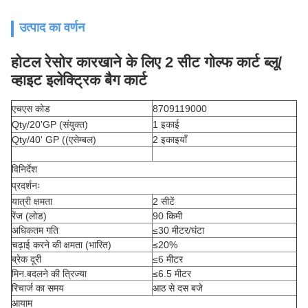
उत्पाद का वर्णन
होटल रेसोर कारखाने के लिए 2 सीट गोल्फ कार्ट ब्लू/
व्हाइट इलेक्ट्रिक बैग कार्ट
एचएस कोड
8709119000
Qty/20'GP (संयुक्त)
1 इकाई
Qty/40' GP ((एसेम्बल)
2 इकाइयाँ
विनिर्देश
प्रदर्शनः
यात्री क्षमता
2 सीटें
रेंज (लोड)
90 किमी
अधिकतम गति
≤30 मीटर/घंटा
चढ़ाई करने की क्षमता (भारित)
≤20%
ब्रेक दूरी
≤6 मीटर
मिन.बदलने की त्रिज्या
≤6.5 मीटर
रिचार्ज का समय
आठ से दस बजे
आयाम