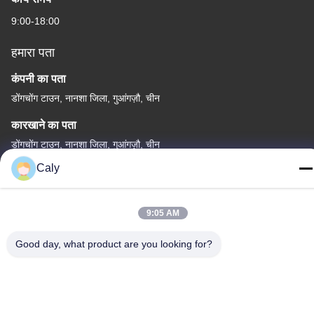
9:00-18:00
हमारा पता
कंपनी का पता
डोंगचोंग टाउन, नानशा जिला, गुआंगज़ौ, चीन
कारखाने का पता
डोंगचोंग टाउन, नानशा जिला, गुआंगज़ौ, चीन
Caly
टेलीफोन
86--8619898299923
9:05 AM
Good day, what product are you looking for?
चीन अच्छी गुणवत्ता इलेक्ट्रिक टूरिस्ट कार आपूर्तिकर्ता. कॉपीराइट © -2026
Guangzhou Langjie Electric Vehicle Co., Ltd. . सर्वाधिकार सुरक्षित।
गोपनीयता नीति
|
साइटमैप