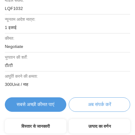
मॉडल संख्या:
LQF1032
न्यूनतम आदेश मात्रा:
1 इकाई
कीमत:
Negotiate
भुगतान की शर्तें:
टी/टी
आपूर्ति करने की क्षमता:
300Unit / माह
सबसे अच्छी कीमत पाएं
अब संपर्क करें
विस्तार से जानकारी
उत्पाद का वर्णन