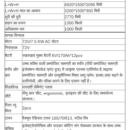
L×W×H
4920*1500*2095 मिमी
L×W×H माल का आकार
3200*1500*300 मिमी
धुरी की दूरी
2770 मिमी
वाहन का वजन
1300 किलो
अधिकतम भार
1000 किलो
मानक विन्यास
मोटर
72V/7.5 KW AC मोटर
नियंत्रक
72V
बैटरी
रखरखाव मुक्त बैटरी 6V/170Ah*12pcs
उच्च शक्ति वाली कम्पोजिट सामग्री का शरीर (पीपी कम्पोजिट सामग्री
शरीर और
इंजेक्शन-मोल्डेड फ्रंट हुड) में उत्कृष्ट प्रभाव प्रतिरोध है./बढ़ाया
छत
कम्पोजिट सामग्री और एल्यूमीनियम मिश्र धातु फ्रेम; हल्का,उम्र बढ़ने के
प्रतिरोधी, और फीका करने के लिए प्रवण नहीं है।
विंडशील्ड
पारदर्शी लेमिनेट ग्लास
पीयू कार सीट, ergonomic, ड्राइवर की सीट के लिए समायोज्य
सीटें
संरचना।
रियर व्यू
2pcs
मिरर
टायर
वैक्यूम रेडियल टायर 165/70R13, स्टील रिम
इलेक्ट्रोफोरेसिस और पाउडर कोटिंग जंग रोकथाम उपचार के साथ उच्च
चेसिस