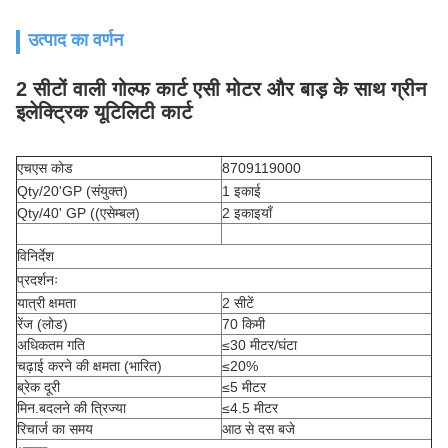
उत्पाद का वर्णन
2 सीटों वाली गोल्फ कार्ट एसी मोटर और बाड़ के साथ ग्रीन
इलेक्ट्रिक यूटिलिटी कार्ट
एचएस कोड
8709119000
Qty/20'GP (संयुक्त)
1 इकाई
Qty/40' GP ((एसेम्बल)
2 इकाइयाँ
विनिर्देश
प्रदर्शनः
यात्री क्षमता
2 सीटें
रेंज (लोड)
70 किमी
अधिकतम गति
≤30 मीटर/घंटा
चढ़ाई करने की क्षमता (भारित)
≤20%
ब्रेक दूरी
≤5 मीटर
मिन.बदलने की त्रिज्या
≤4.5 मीटर
रिचार्ज का समय
आठ से दस बजे