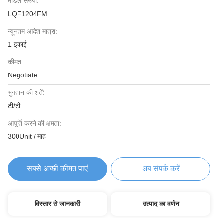
मॉडल संख्या:
LQF1204FM
न्यूनतम आदेश मात्रा:
1 इकाई
कीमत:
Negotiate
भुगतान की शर्तें:
टी/टी
आपूर्ति करने की क्षमता:
300Unit / माह
सबसे अच्छी कीमत पाएं
अब संपर्क करें
विस्तार से जानकारी
उत्पाद का वर्णन