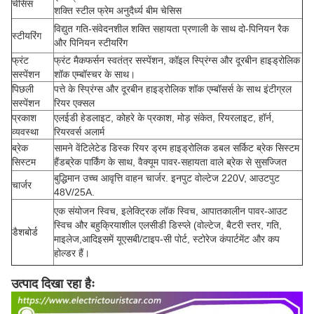
चेसिस
शक्ति स्टील फ्रेम अनुदैर्ध्य बीम चेसिस
विद्युत गति-संवेदनशील शक्ति सहायता प्रणाली के साथ दो-पिनियन रैक
स्टीयरिंग
और पिनियन स्टीयरिंग
फ्रंट
फ्रंट मैकफर्सन स्वतंत्र सस्पेंशन, कॉइल स्प्रिंग्स और दूरबीन हाइड्रोलिक
सस्पेंशन
शॉक एम्बॉस्चर के साथ।
पिछली
पत्ते के स्प्रिंग्स और दूरबीन हाइड्रोलिक शॉक एम्बॉसर्स के साथ इंटीग्रल
सस्पेंशन
रियर एक्सल
प्रकाश
एलईडी हेडलाइट, कोहरे के प्रकाश, मोड़ संकेत, रियरलाइट, हॉर्न,
व्यवस्था
रियरवर्स अलार्म
ब्रेक
सामने वेंटिलेटेड डिस्क रियर ड्रम हाइड्रोलिक डबल सर्किट ब्रेक सिस्टम
सिस्टम
हैंडब्रेक पार्किंग के साथ, वैक्यूम पावर-सहायता वाले ब्रेक से सुसज्जित
बुद्धिमान उच्च आवृत्ति वाहन चार्जर. इनपुट वोल्टेज 220V, आउटपुट
चार्जर
48V/25A.
एक संयोजन स्विच, इलेक्ट्रिक लॉक स्विच, आपातकालीन पावर-आउट
स्विच और बहुक्रियाशील एलसीडी डिस्प्ले (वोल्टेज, बैटरी स्तर, गति,
डैशबोर्ड
माइलेज,आदिइसमें यूएसबी/टाइप-सी पोर्ट, स्टोरेज कंपार्टमेंट और कप
होल्डर हैं।
उत्पाद दिखा रहा हैः