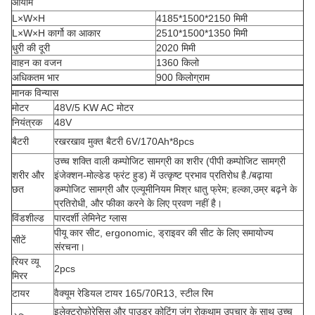
आयाम
L×W×H
4185*1500*2150 मिमी
L×W×H कार्गो का आकार
2510*1500*1350 मिमी
धुरी की दूरी
2020 मिमी
वाहन का वजन
1360 किलो
अधिकतम भार
900 किलोग्राम
मानक विन्यास
मोटर
48V/5 KW AC मोटर
नियंत्रक
48V
बैटरी
रखरखाव मुक्त बैटरी 6V/170Ah*8pcs
उच्च शक्ति वाली कम्पोजिट सामग्री का शरीर (पीपी कम्पोजिट सामग्री
शरीर और
इंजेक्शन-मोल्डेड फ्रंट हुड) में उत्कृष्ट प्रभाव प्रतिरोध है./बढ़ाया
छत
कम्पोजिट सामग्री और एल्यूमीनियम मिश्र धातु फ्रेम; हल्का,उम्र बढ़ने के
प्रतिरोधी, और फीका करने के लिए प्रवण नहीं है।
विंडशील्ड
पारदर्शी लेमिनेट ग्लास
पीयू कार सीट, ergonomic, ड्राइवर की सीट के लिए समायोज्य
सीटें
संरचना।
रियर व्यू
2pcs
मिरर
टायर
वैक्यूम रेडियल टायर 165/70R13, स्टील रिम
इलेक्ट्रोफोरेसिस और पाउडर कोटिंग जंग रोकथाम उपचार के साथ उच्च